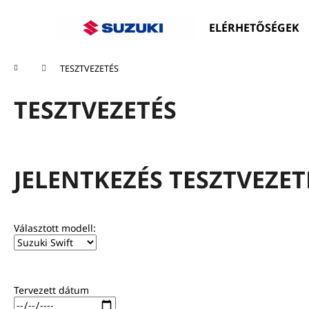
K
Ugrás
a
o
ELÉRHETŐSÉGEK
fő
Vissza
Vissza
s
tartalomhoz
a boltba
a boltba
á
Kezdőlap
TESZTVEZETÉS
r
TESZTVEZETÉS
JELENTKEZÉS TESZTVEZET
Választott modell:
Tervezett dátum