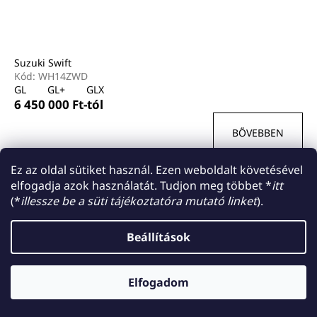
i
z
s
é
t
s
á
Suzuki Swift
e
j
Kód:
WH14ZWD
GL
GL+
GLX
a
6 450 000 Ft-tól
BŐVEBBEN
Ez az oldal sütiket használ. Ezen weboldalt követésével
összesen
1
termék
L
elfogadja azok használatát. Tudjon meg többet *
itt
i
(*
illessze be a süti tájékoztatóra mutató linket
).
L
s
Shoptet készítette
á
t
Beállítások
Copyright 2026
Suzuki Világ
. Minden jog fenntartva.
a
b
i
l
r
é
Elfogadom
á
c
n