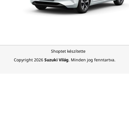
L
Shoptet készítette
á
Copyright 2026
Suzuki Világ
. Minden jog fenntartva.
b
l
é
c