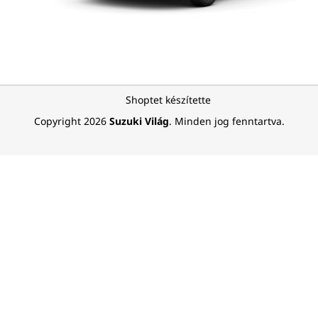
L
Shoptet készítette
á
Copyright 2026
Suzuki Világ
. Minden jog fenntartva.
b
l
é
c