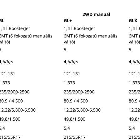
2WD manuál
GL
GL+
GLX
1,4 l BoosterJet
1,4 l BoosterJet
1,4 l
6MT (6 fokozatú manuális
6MT (6 fokozatú manuális
6MT (
váltó)
váltó)
váltó)
5
5
5
4,6/6,5
4,6/6,5
4,6/6
121-131
121-131
121-
1 373
1 373
1 373
235/2000-2500
235/2000-2500
235/
80,9 / 4 500
80,9 / 4 500
80,9 
12.22/5,800-6,500
12.22/5,800-6,500
12.22
49.8/1,500
49.8/1,500
49.8/
5,4
5,4
5,4
215/55R17
215/55R17
215/