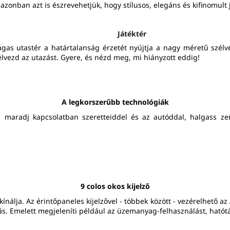
azonban azt is észrevehetjük, hogy stílusos, elegáns és kifinomult
Játéktér
tágas utastér a határtalanság érzetét nyújtja a nagy méretű szél
 élvezd az utazást. Gyere, és nézd meg, mi hiányzott eddig!
A legkorszerűbb technológiák
k: maradj kapcsolatban szeretteiddel és az autóddal, halgass z
9 colos okos kijelző
nálja. Az érintőpaneles kijelzővel - többek között - vezérelhető a
ás. Emelett megjeleníti például az üzemanyag-felhasználást, hatótá