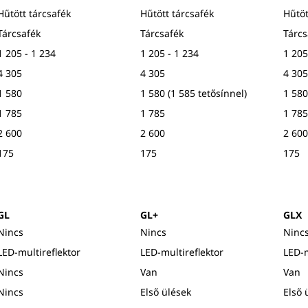
Hűtött tárcsafék
Hűtött tárcsafék
Hűtöt
Tárcsafék
Tárcsafék
Tárcs
1 205 - 1 234
1 205 - 1 234
1 205
4 305
4 305
4 305
1 580
1 580 (1 585 tetősínnel)
1 580
1 785
1 785
1 785
2 600
2 600
2 600
175
175
175
GL
GL+
GLX
Nincs
Nincs
Ninc
LED-multireflektor
LED-multireflektor
LED-m
Nincs
Van
Van
Nincs
Első ülések
Első 