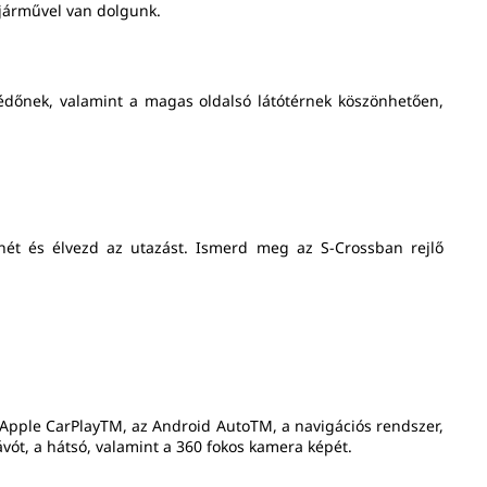
 járművel van dolgunk.
védőnek, valamint a magas oldalsó látótérnek köszönhetően,
enét és élvezd az utazást. Ismerd meg az S-Crossban rejlő
z Apple CarPlayTM, az Android AutoTM, a navigációs rendszer,
vót, a hátsó, valamint a 360 fokos kamera képét.