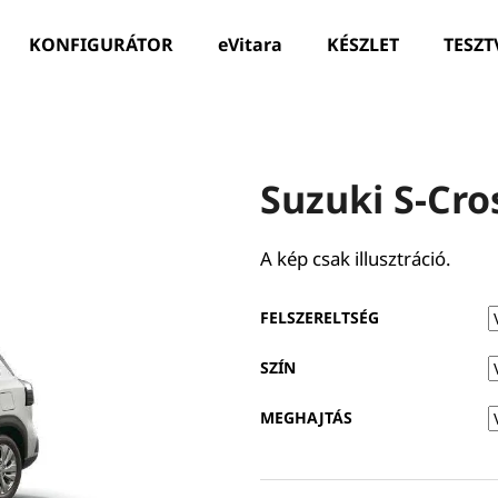
KONFIGURÁTOR
eVitara
KÉSZLET
TESZT
Mit keres?
Suzuki S-Cro
KERESÉS
A kép csak illusztráció.
FELSZERELTSÉG
SZÍN
MEGHAJTÁS