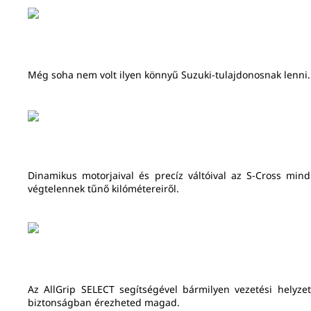
Még soha nem volt ilyen könnyű Suzuki-tulajdonosnak lenni. 
Dinamikus motorjaival és precíz váltóival az S-Cross min
végtelennek tűnő kilómétereiről.
Az AllGrip SELECT segítségével bármilyen vezetési helyz
biztonságban érezheted magad.