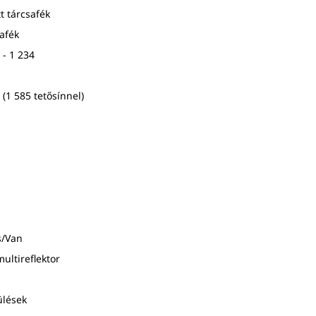
t tárcsafék
afék
 - 1 234
 (1 585 tetősínnel)
s/Van
ultireflektor
ülések