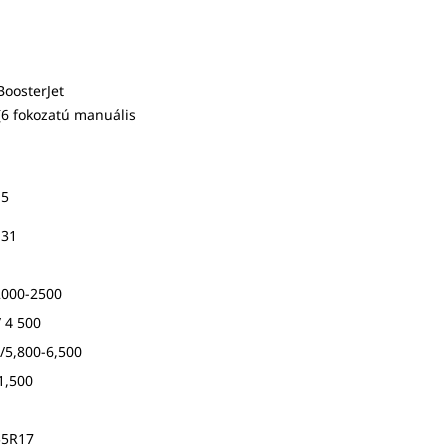
 BoosterJet
6 fokozatú manuális
,5
131
2000-2500
/ 4 500
/5,800-6,500
1,500
55R17