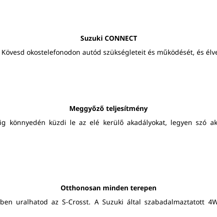
Suzuki CONNECT
Kövesd okostelefonodon autód szükségleteit és működését, és élvez
Meggyőző teljesítmény
dig könnyedén küzdi le az elé kerülő akadályokat, legyen szó ak
Otthonosan minden terepen
etben uralhatod az S-Crosst. A Suzuki által szabadalmaztatott 