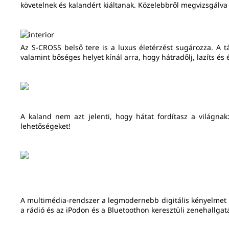
követelnek és kalandért kiáltanak. Közelebbről megvizsgálva 
Az S-CROSS belső tere is a luxus életérzést sugározza. A 
valamint bőséges helyet kínál arra, hogy hátradőlj, lazíts és
A kaland nem azt jelenti, hogy hátat fordítasz a világna
lehetőségeket!
A multimédia-rendszer a legmodernebb digitális kényelmet kí
a rádió és az iPodon és a Bluetoothon keresztüli zenehallgat