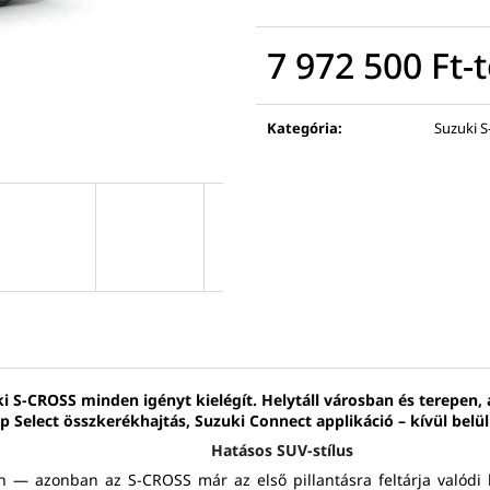
7 972 500 Ft
-t
Egységár:
Kategória
:
Suzuki S
ki S-CROSS minden igényt kielégít. Helytáll városban és terepen,
ip Select összkerékhajtás, Suzuki Connect applikáció – kívül belül
Hatásos SUV-stílus
n — azonban az S-CROSS már az első pillantásra feltárja valódi k