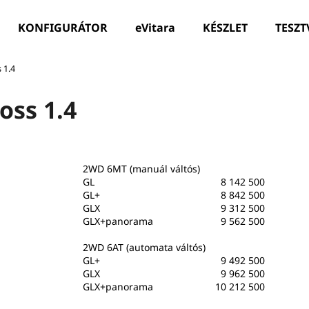
KONFIGURÁTOR
eVitara
KÉSZLET
TESZT
 1.4
Mit keres?
oss 1.4
KERESÉS
2WD 6MT (manuál váltós)
GL
8 142 500
GL+
8 842 500
GLX
9 312 500
GLX+panorama
9 562 500
2WD 6AT (automata váltós)
GL+
9 492 500
GLX
9 962 500
GLX+panorama
10 212 500