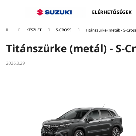
K
Ugrás
a
o
ELÉRHETŐSÉGEK
fő
Vissza
Vissza
s
tartalomhoz
a boltba
a boltba
á
Kezdőlap
KÉSZLET
S-CROSS
Titánszürke (metál) - S-Cross
r
Titánszürke (metál) - S-Cr
2026.3.29