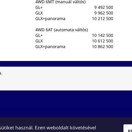
4WD 6MT (manuál váltós)
GL+
9 492 500
GLX
9 962 500
GLX+panorama
10 212 500
4WD 6AT (automata váltós)
GL+
10 142 500
GLX
10 612 500
GLX+panorama
10 862 500
a.
 sütiket használ. Ezen weboldalt követésével
E