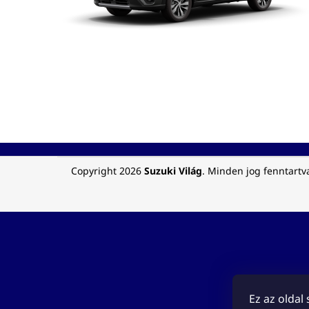
L
Copyright 2026
Suzuki Világ
. Minden jog fenntartv
á
b
l
é
c
Ez az oldal