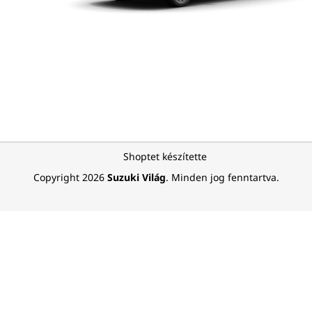
L
Shoptet készítette
á
Copyright 2026
Suzuki Világ
. Minden jog fenntartva.
b
l
é
c