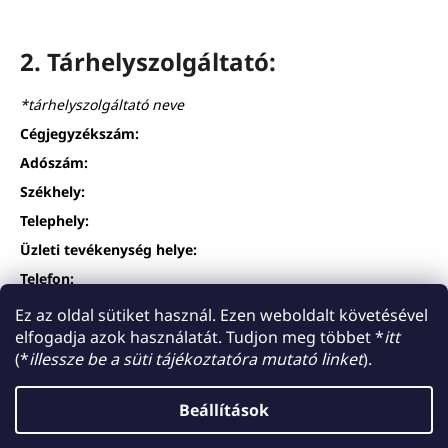
2. Tárhelyszolgáltató:
*tárhelyszolgáltató neve
Cégjegyzékszám:
Adószám:
Székhely:
Telephely:
Üzleti tevékenység helye:
Telefon:
E-mail cím:
Ez az oldal sütiket használ. Ezen weboldalt követésével
elfogadja azok használatát. Tudjon meg többet *
itt
(*
illessze be a süti tájékoztatóra mutató linket
).
*Dátum*
*A cég neve*
Beállítások
L
Shoptet készítette