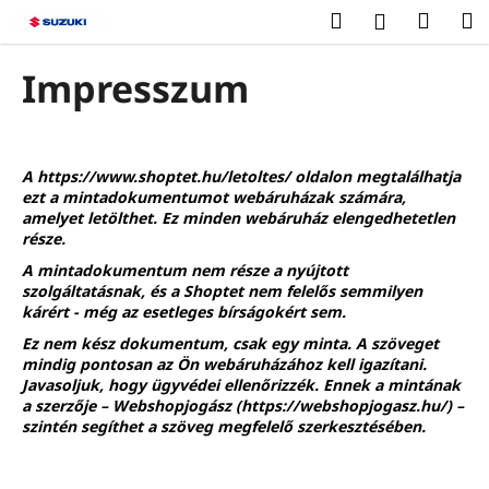
K
Ugrás
Keresés
Kosár
M
Bejelentk
a
o
fő
Vissza
Vissza
s
tartalomhoz
Impresszum
á
M
r
i
t
A
https://www.shoptet.hu/letoltes/
oldalon megtalálhatja
ezt a mintadokumentumot webáruházak számára,
k
amelyet letölthet. Ez minden webáruház elengedhetetlen
e
része.
r
A mintadokumentum nem része a nyújtott
e
szolgáltatásnak, és a Shoptet nem felelős semmilyen
s
kárért - még az esetleges bírságokért sem.
?
Ez nem kész dokumentum, csak egy minta. A szöveget
mindig pontosan az Ön webáruházához kell igazítani.
Javasoljuk, hogy ügyvédei ellenőrizzék. Ennek a mintának
a szerzője – Webshopjogász (
https://webshopjogasz.hu/
) –
szintén segíthet a szöveg megfelelő szerkesztésében.
KERESÉS