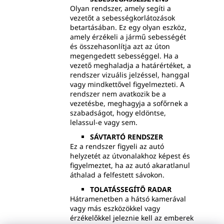
Olyan rendszer, amely segíti a
vezetőt a sebességkorlátozások
betartásában. Ez egy olyan eszköz,
amely érzékeli a jármű sebességét
és összehasonlítja azt az úton
megengedett sebességgel. Ha a
vezető meghaladja a határértéket, a
rendszer vizuális jelzéssel, hanggal
vagy mindkettővel figyelmezteti. A
rendszer nem avatkozik be a
vezetésbe, meghagyja a sofőrnek a
szabadságot, hogy eldöntse,
lelassul-e vagy sem.
SÁVTARTÓ RENDSZER
Ez a rendszer figyeli az autó
helyzetét az útvonalakhoz képest és
figyelmeztet, ha az autó akaratlanul
áthalad a felfestett sávokon.
TOLATÁSSEGÍTŐ RADAR
Hátramenetben a hátsó kamerával
vagy más eszközökkel vagy
érzékelőkkel jeleznie kell az emberek