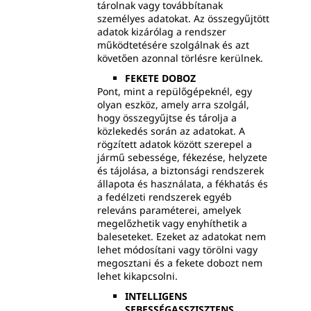
tárolnak vagy továbbítanak
személyes adatokat. Az összegyűjtött
adatok kizárólag a rendszer
működtetésére szolgálnak és azt
követően azonnal törlésre kerülnek.
FEKETE DOBOZ
Pont, mint a repülőgépeknél, egy
olyan eszköz, amely arra szolgál,
hogy összegyűjtse és tárolja a
közlekedés során az adatokat. A
rögzített adatok között szerepel a
jármű sebessége, fékezése, helyzete
és tájolása, a biztonsági rendszerek
állapota és használata, a fékhatás és
a fedélzeti rendszerek egyéb
releváns paraméterei, amelyek
megelőzhetik vagy enyhíthetik a
baleseteket. Ezeket az adatokat nem
lehet módosítani vagy törölni vagy
megosztani és a fekete dobozt nem
lehet kikapcsolni.
INTELLIGENS
SEBESSÉGASSZISZTENS