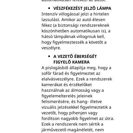
VÉSZFÉKEZÉST JELZŐ LÁMPA
Intenzív villogással jelzi a hirtelen
lassulást. Amikor az autó élesen
fékez (a biztonsági rendszereknek
köszönhetően automatikusan is), a
hátsó lámpáknak villogniuk kell,
hogy figyelmeztessék a követőt a
veszélyre.
A VEZETŐ ÉBERSÉGÉT
FIGYELŐ KAMERA
A pislogásból állapítja meg, hogy a
sofőr fárad és figyelmeztet az
elalvásveszélyre. Ezek a rendszerek
kamerákat és érzékelőket
használnak az álmosság vagy a
figyelemelterelés jeleinek
felismerésére, és hang- illetve
vizuális jelzésekkel figyelmeztetik a
vezetőt, hogy pihenjen vagy
fordítson nagyobb figyelmet az útra.
Ezek a rendszerek nem sértik a
járművezető magánéletét, nem