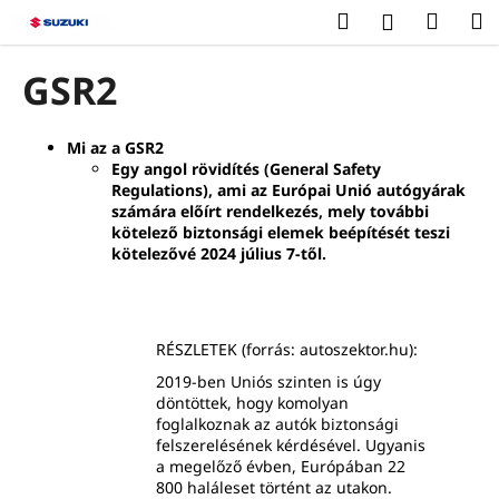
K
Ugrás
Keresés
Kosár
M
Bejelentk
a
o
fő
Vissza
Vissza
s
tartalomhoz
GSR2
á
M
r
i
Mi az a GSR2
Egy angol rövidítés (General Safety
t
Regulations), ami az Európai Unió autógyárak
k
számára előírt rendelkezés, mely további
e
kötelező biztonsági elemek beépítését teszi
kötelezővé 2024 július 7-től.
r
e
s
?
RÉSZLETEK (forrás: autoszektor.hu):
2019-ben Uniós szinten is úgy
döntöttek, hogy komolyan
foglalkoznak az autók biztonsági
felszerelésének kérdésével. Ugyanis
a megelőző évben, Európában 22
KERESÉS
800 haláleset történt az utakon.