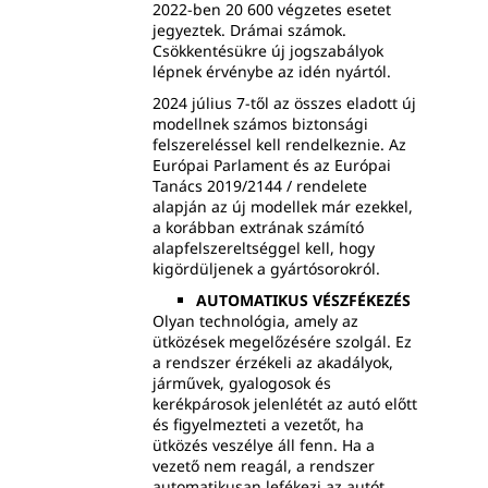
2022-ben 20 600 végzetes esetet
jegyeztek. Drámai számok.
Csökkentésükre új jogszabályok
lépnek érvénybe az idén nyártól.
2024 július 7-től az összes eladott új
modellnek számos biztonsági
felszereléssel kell rendelkeznie. Az
Európai Parlament és az Európai
Tanács 2019/2144 / rendelete
alapján az új modellek már ezekkel,
a korábban extrának számító
alapfelszereltséggel kell, hogy
kigördüljenek a gyártósorokról.
AUTOMATIKUS VÉSZFÉKEZÉS
Olyan technológia, amely az
ütközések megelőzésére szolgál. Ez
a rendszer érzékeli az akadályok,
járművek, gyalogosok és
kerékpárosok jelenlétét az autó előtt
és figyelmezteti a vezetőt, ha
ütközés veszélye áll fenn. Ha a
vezető nem reagál, a rendszer
automatikusan lefékezi az autót.